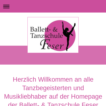
Herzlich Willkommen an alle
Tanzbegeisterten und
Musikliebhaber auf der Homepage
der Ballett- & Tanzschule Feser